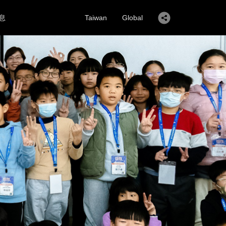
息
Taiwan
Global