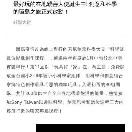
最好玩的在地親善大使誕生中! 創意和科學
的環島之旅正式啟動！
科學大賞
因應疫情改為線上舉行的索尼創意科學大賞「科學暨
數位影像創作課程」，睽違兩年再度於1月中旬於北中南
實體舉行！第11屆以「玩具好『家』在」為主題，免費開
放全台國小3~6年級小小科學家組隊，用科學和創意結合
家鄉特色創作最具巧思的獨家玩具；入選初選的90組團
隊、共計360位師生自全台各地帶著飽滿的能量，熱情參
加Sony Taiwan以趣味科學、創意思考和數位課程三大內
容所打造的獨家專屬課程！