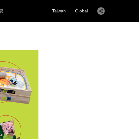
息
Taiwan
Global