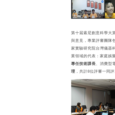
第十屆索尼創意科學大
與意見，專業評審團隊
家實驗研究院台灣儀器
業領域的代表：家庭娛
專任技術課長
、消費型
理
，共計8位評審一同