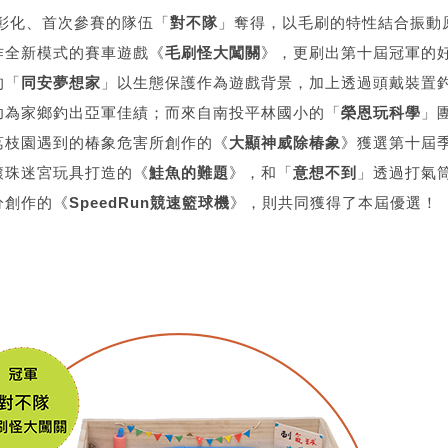
彰化、首次參賽的隊伍「
對不隊
」奪得，以毛刷的特性結合振動
作全新模式的賽車遊戲《
毛刷怪大闖關
》，更刷出第十屆冠軍的
的「
同安夢想家
」以生態保護作為遊戲背景，加上透過頭戴裝置
功為家鄉釣出亞軍佳績；而來自南投平林國小的「
榮恩玩科學
」
荔枝園遇到的椿象危害所創作的《
大顯神威除椿象
》獲選第十屆
滾珠迷宮玩具打造的《
鮭魚的難題
》，和「
意想不到
」透過打氣
分創作的《
SpeedRun競速籃球機
》，則共同獲得了本屆優選！