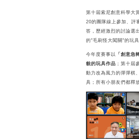
第十屆索尼創意科學大
20的團隊線上參加、
答，歷經激烈的討論選
的”毛刷怪大闖關”的玩
今年度賽事以
「創意急
貌的玩具作品
；第十屆
動力改為風力的彈彈棋
具；所有小朋友們都釋