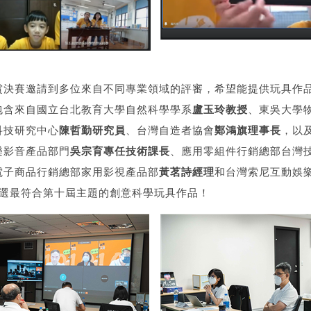
賞決賽邀請到多位來自不同專業領域的評審，希望能提供玩具作
包含來自國立台北教育大學自然科學學系
盧玉玲教授
、東吳大學
科技研究中心
陳哲勤研究員
、台灣自造者協會
鄭鴻旗理事長
，以及
樂影音產品部門
吳宗育專任技術課長
、應用零組件行銷總部台灣
電子商品行銷總部家用影視產品部
黃茗詩經理
和台灣索尼互動娛
評選最符合第十屆主題的創意科學玩具作品！