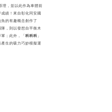
原理，並以此作為車體前
好成績！來自彰化同安國
釣魚的有趣概念創作了
團隊，則以發想自平衡木
季軍；此外，「
科科科
」
筒產生的吸力巧妙模擬運