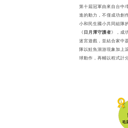
第十屆冠軍由來自台中/
進的動力，不僅成功創
小和民生國小共同組隊
《
日月潭守護者
》，成
迷宮遊戲，並結合家中
隊以鮭魚洄游現象加上
球動作，再輔以程式計