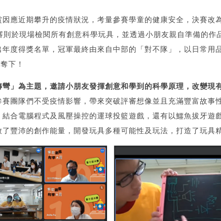
賞因應近期攀升的疫情狀況，考量參賽學童的健康安全，決賽改為
評審則於現場檢閱所有創意科學玩具，並透過小朋友親自準備的作
出年度得獎名單，冠軍最終由來自中部的「對不隊」，以日常用
具奪下！
轉彎」為主題，邀請小朋友發揮創意和學到的科學原理，改變現有
參賽團隊們不受疫情影響，帶來突破評審想像並且充滿豐富故事
、結合電腦程式及風壓操控的運球投籃遊戲，還有以鱷魚拔牙遊
放了豐沛的創作能量，開發玩具多種可能性及玩法，打造了玩具