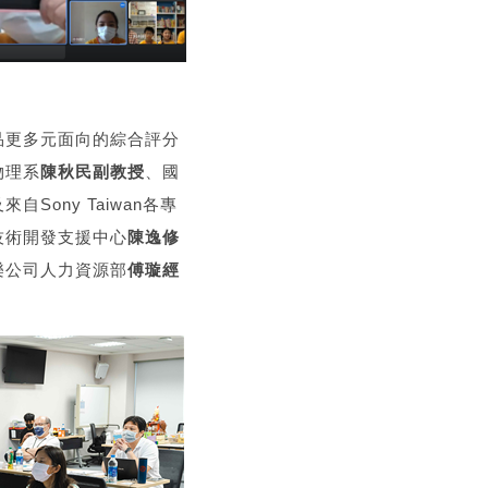
品更多元面向的綜合評分
物理系
陳秋民副教授
、國
來自Sony Taiwan各專
技術開發支援中心
陳逸修
樂公司人力資源部
傅璇經