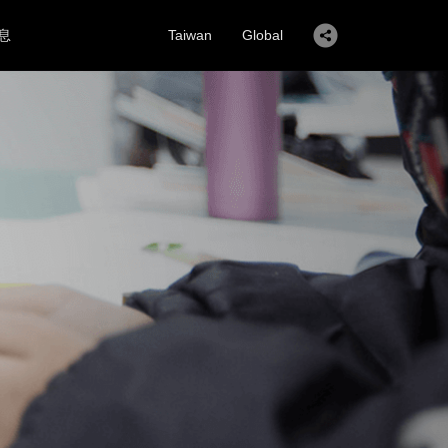
息
Taiwan
Global