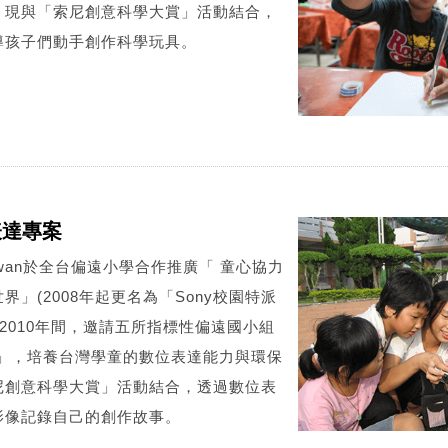
。現與「索尼創意科學大賞」活動結合，
導孩子們動手創作科學玩具。
位表達專案
Taiwan於全台偏遠小學合作推廣「 童心協力
」(2008年起更名為「Sony校園特派
至2010年間，邀請五所指標性偏遠國小組
盟」，培養台灣學童的數位表達能力與環保
尼創意科學大賞」活動結合，透過數位表
影像記錄自己的創作故事。