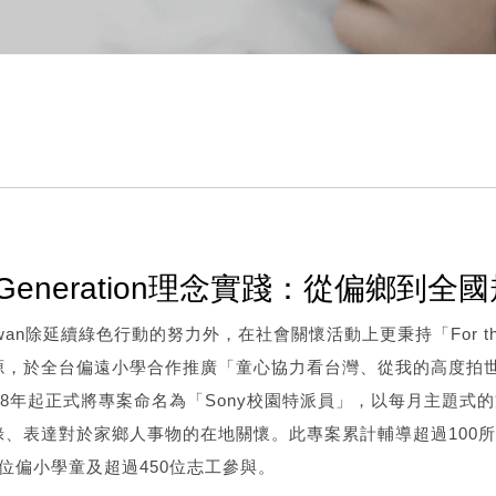
ext Generation理念實踐：從偏鄉到全
aiwan除延續綠色行動的努力外，在社會關懷活動上更秉持「For the Ne
源，於全台偏遠小學合作推廣「童心協力看台灣、從我的高度拍
08年起正式將專案命名為「Sony校園特派員」，以每月主題式
、表達對於家鄉人事物的在地關懷。此專案累計輔導超過100所
0位偏小學童及超過450位志工參與。