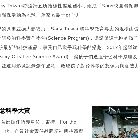
，Sony Taiwan亦邀請五所指標性偏遠國小，組成「Sony校園
的環保活動為地球、為家園盡一份心力。
興趣並擴大影響力，Sony Taiwan將科學教育專案的規模由偏
發的科學實作學堂(Science Program)，邀請偏遠地區的孩
體驗最新的科技產品，享受自己動手玩科學的樂趣。2012年起舉
ny Creative Science Award)，讓孩子們透過學習科學
，並運用影像記錄創作過程，啟發孩子對於科學的想像力與創造
尼創意科學大賞
、教育部擔任指導單位，秉持「For the
on為了下一代」企業社會責任品牌精神所持續舉