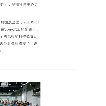
環保聯盟」，發揮社區中心力
鄉擴及全國，2010年開
子在Sony志工的帶領下，
辦全國規模的科學競賽活
原理及數位影像拍攝技巧，創
力！