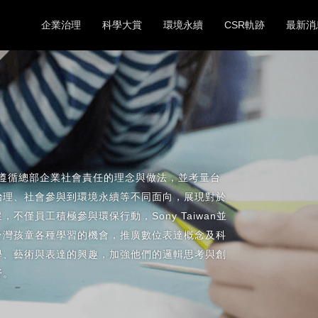
企業治理
科學大賞
環境永續
CSR軌跡
最新消
年成立，遵循總部企業社會責任的理念與做法，並考量台
治理、社會參與到環境永續等不同面向，展現對於
不僅員工積極參與環保行動，Sony Taiwan並
台灣孩童各種學習的機會，推廣數位表達概念及科
學、藝術與表達的興趣，加強他們的邏輯思考與創
野。