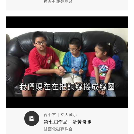
神奇有趣彈珠台
觀看作品影片
台中市 | 立人國小
第七屆作品：蛋黃哥隊
雙面電磁彈珠台