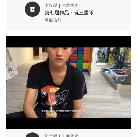
南投縣 | 光華國小
第七屆作品：玩三國隊
草船借箭
觀看作品影片
新竹縣 | 十興國小