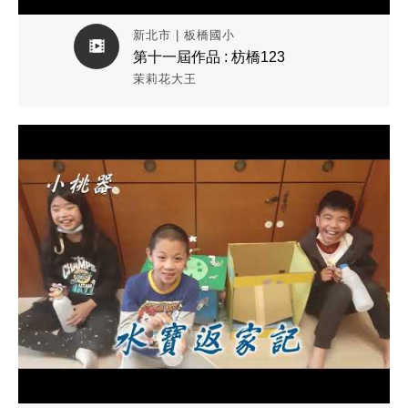
新北市 | 板橋國小
第十一屆作品 : 枋橋123
茉莉花大王
觀看作品影片