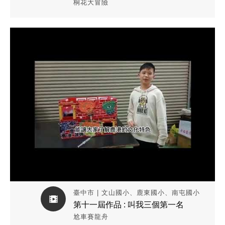
桐花大冒險
觀看作品影片
臺中市 | 文山國小、鹿東國小、南屯國小
第十一屆作品 : 叫我三個第一名
尬車賽龍舟