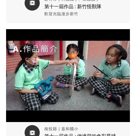
第十一屆作品 : 新竹怪獸隊
歡迎光臨漫步新竹
觀看作品影片
南投縣 | 嘉和國小