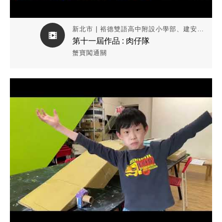
新北市 | 裕德雙語高中附設小學部、建安國小
第十一屆作品 : 肉仔隊
蟹寶闖通關
觀看作品影片