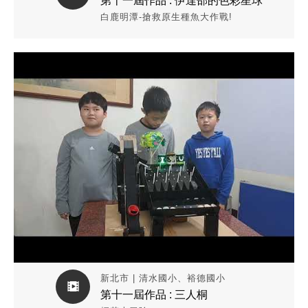
第十一屆作品 : 伊達邵的色彩星球
白鹿明潭-搶救原生種魚大作戰!
觀看作品影片
新北市 | 清水國小、裕德國小
第十一屆作品 : 三人桐