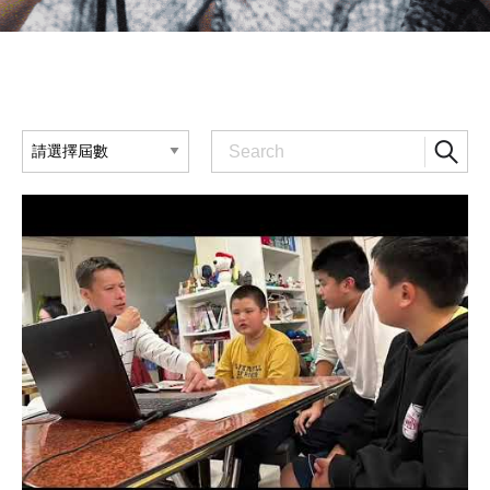
觀看作品影片