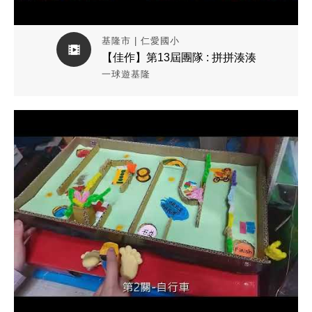
基隆市 | 仁愛國小
【佳作】第13屆團隊 : 拼拼湊湊
一球遊基隆
觀看作品影片