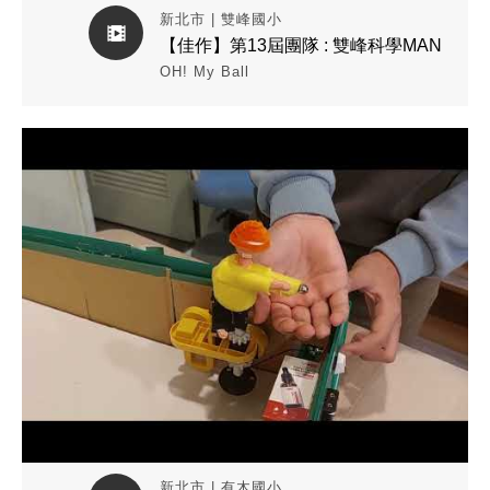
新北市 | 雙峰國小
【佳作】第13屆團隊 : 雙峰科學MAN
OH! My Ball
觀看作品影片
新北市 | 有木國小