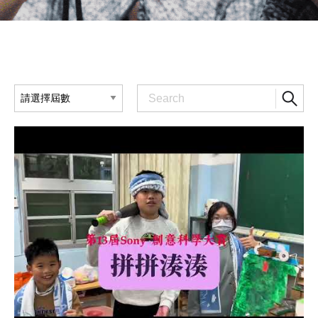
觀看作品影片