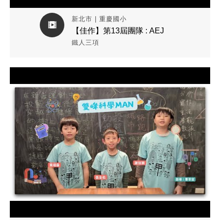
新北市 | 重慶國小
【佳作】第13屆團隊 : AEJ
鐵人三項
觀看作品影片