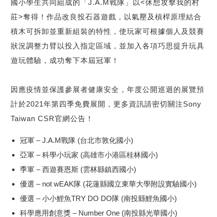
國小學生共同組成的「J.A.M戰隊」以<休想攻擊我的村
莊>奪得！作品改良投石器遊戲，以氣壓及槓桿原理結合
積木可拆卸並重新組裝的特性，使玩家可根據個人及競賽
狀況調整力臂以投入指定區域，並加入各項巧思提升玩具
遊玩體驗，成功奪下本屆冠軍！
因應疫情並保護參展者健康安全，年度公開巡迴的展覽預
計於2021年第四季免費展開，更多資訊請密切關注Sony
Taiwan CSR官網公告！
冠軍 – J.A.M戰隊 (台北市敦化國小)
亞軍 – 科學小玩家 (高雄市小港區桂林國小)
季軍 – 西遊賽恩斯 (雲林縣鎮西國小)
優選 – not wEAK隊 (花蓮縣國立東華大學附設實驗國小)
優選 – 小小鯉魚TRY DO DO隊 (南投縣鯉魚國小)
科學應用創意獎 – Number One (南投縣光華國小)