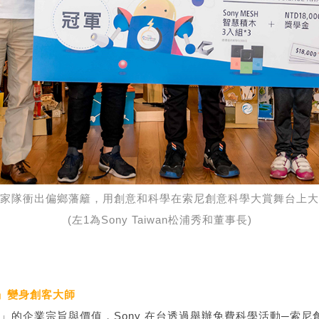
家隊衝出偏鄉藩籬，用創意和科學在索尼創意科學大賞舞台上大
(左1為Sony Taiwan松浦秀和董事長)
」變身創客大師
一代」的企業宗旨與價值，Sony 在台透過舉辦免費科學活動─索