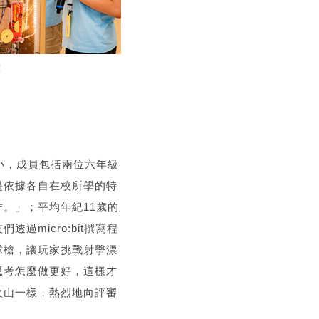
！
小，成員包括兩位六年級
是依據各自在校所學的特
。」；平均年紀11歲的
micro:bit撰寫程
球槍，讓玩家挑戰射擊漂
思考怎麼做更好，這樣才
火山一樣，熱烈地向評審