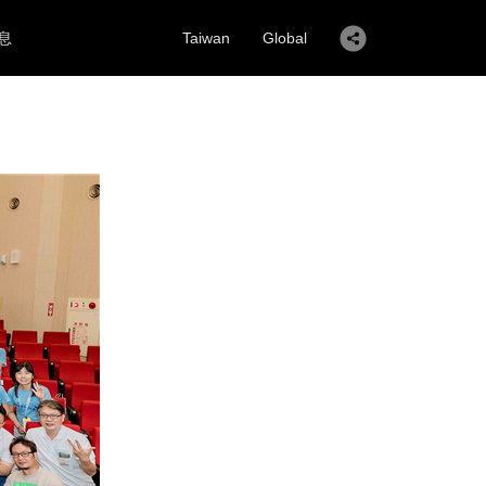
息
Taiwan
Global