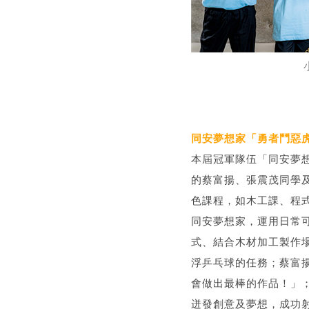
同安夢想家「勇者鬥惡
本屆冠軍隊伍「同安夢
的蔡富揚、張震茂同學
色課程，如木工課、程
同安夢想家，運用日常可
式、結合木材加工製作
浮乒乓球的任務；蔡富
會做出最棒的作品！」
迸發創意及夢想，成功