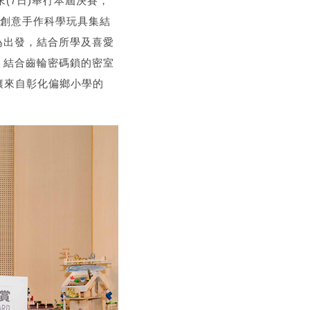
末(7日)舉行本屆決賽，
的創意手作科學玩具集結
為出發，結合所學及喜愛
、結合齒輪密碼鎖的密室
讓來自彰化偏鄉小學的