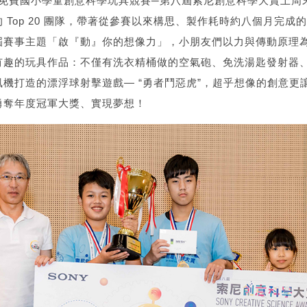
n 主辦的免費國小學童創意科學玩具競賽─第八屆索尼創意科學大賞上周
 Top 20 團隊，帶著從參賽以來構思、製作耗時約八個月完成
屆賽事主題「啟『動』你的想像力」，小朋友們以力與傳動原理
有趣的玩具作品：不僅有洗衣精桶做的空氣砲、免洗湯匙發射器
機打造的漂浮球射擊遊戲— “勇者鬥惡虎”，超乎想像的創意更
勇奪年度冠軍大獎、實現夢想！