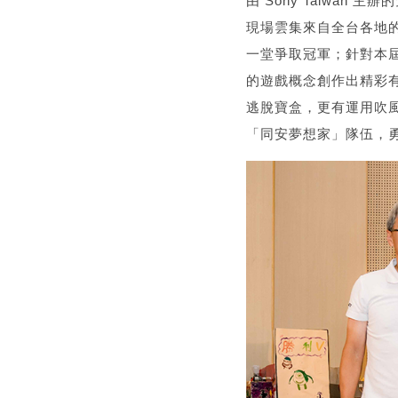
由 Sony Taiwa
現場雲集來自全台各地的
一堂爭取冠軍；針對本
的遊戲概念創作出精彩
逃脫寶盒，更有運用吹風
「同安夢想家」隊伍，