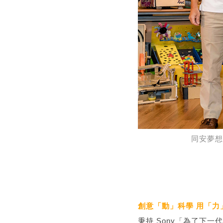
同安夢想
創意「動」科學 用「力
秉持 Sony「為了下