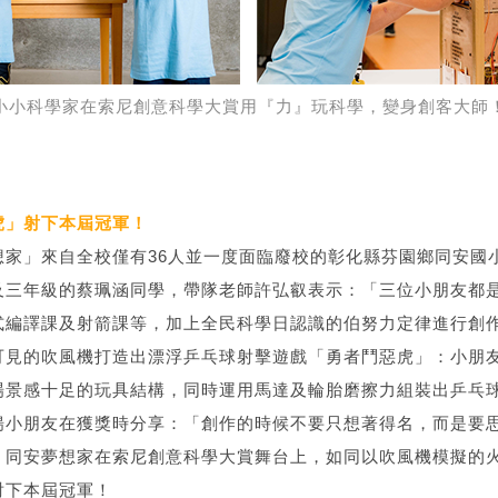
小小科學家在索尼創意科學大賞用『力』玩科學，變身創客大師
虎」射下本屆冠軍！
想家」來自全校僅有36人並一度面臨廢校的彰化縣芬園鄉同安國
及三年級的蔡珮涵同學，帶隊老師許弘叡表示：「三位小朋友都
式編譯課及射箭課等，加上全民科學日認識的伯努力定律進行創作
見的吹風機打造出漂浮乒乓球射擊遊戲「勇者鬥惡虎」：小朋友們透過
場景感十足的玩具結構，同時運用馬達及輪胎磨擦力組裝出乒乓
揚小朋友在獲獎時分享：「創作的時候不要只想著得名，而是要
；同安夢想家在索尼創意科學大賞舞台上，如同以吹風機模擬的
射下本屆冠軍！