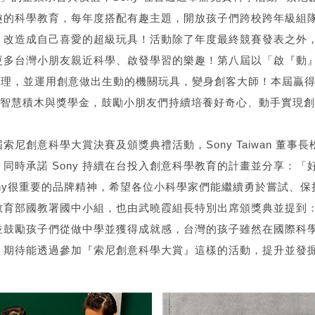
趣的科學教育，每年度搭配有趣主題，開放孩子們跨校跨年級組
改造成自己喜愛的超級玩具！活動除了年度最終競賽發表之外，更安
更多台灣小朋友親近科學、啟發學習的樂趣！第八屆以「啟『動
的原理，並運用創意做出生動的機關玩具，變身創客大師！本屆贏
ESH智慧積木與獎學金，鼓勵小朋友們持續培養好奇心、動手實現
索尼創意科學大賞決賽及頒獎典禮活動，Sony Taiwan 董事
同時承諾 Sony 持續在台投入創意科學教育的計畫並分享：「
ny很重要的品牌精神，希望各位小科學家們能繼續勇於嘗試、
教育部國教署國中小組，也由武曉霞組長特別出席頒獎典並提到
並鼓勵孩子們從做中學並獲得成就感，台灣的孩子雖然在國際科
，期待能透過參加『索尼創意科學大賞』這樣的活動，提升並發