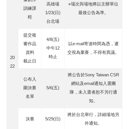
高雄場
※場次與場地將以主辦單位
訓練課
1/23(日)
最後公告為準。
程
台北場
提交複
4/8(五)
審作品
以e-mail寄達時間為憑，遲
中午12
資料
交視為棄賽，不得有異議。
時止
20
截止日
22
將公告於Sony Taiwan CSR
公布入
網站及email通知入選團
圍決賽
5/6(五)
隊，未入選者恕不另行通
名單
知。
將於台北舉行，詳細場地另
決賽
5/29(日)
外通知。