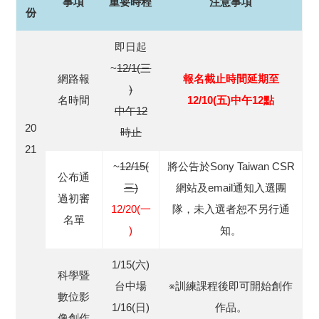
事項
重要時程
注意事項
份
即日起
~
12/1(三
網路報
報名截止時間延期至
)
名時間
12/10(五)中午12點
中午12
20
時止
21
~
12/15(
將公告於Sony Taiwan CSR
公布通
三)
網站及email通知入選團
過初審
12/20(一
隊，未入選者恕不另行通
名單
)
知。
1/15(六)
科學暨
台中場
※訓練課程後即可開始創作
數位影
1/16(日)
作品。
像創作