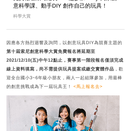
意科學課、動手DIY 創作自己的玩具！
科學大賞
因應各方熱烈迴響及詢問，以創意玩具DIY為競賽主題的
第十屆索尼創意科學大賞免費報名將延期至
2021/12/10(五)中午12點止，賽事第一階段報名僅須完成
線上資料填寫，尚不需提供玩具提案或繳交實體作品
，歡
迎全台國小3~6年級小朋友，兩人一起組隊參加，用最棒
的創意挑戰成為下一屆玩具王！
<馬上報名去>