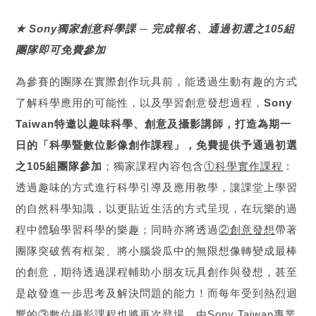
★ Sony獨家創意科學課 ─ 完成報名、通過初選之105組
團隊即可免費參加
為參賽的團隊在實際創作玩具前，能透過生動有趣的方式
了解科學應用的可能性，以及學習創意發想過程，
Sony
Taiwan特邀以趣味科學、創意及攝影講師，打造為期一
日的「科學暨數位影像創作課程」，免費提供予通過初選
之105組團隊參加
；獨家課程內容包含
①科學實作課程
:
透過趣味的方式進行科學引導及應用教學，讓課堂上學習
的自然科學知識，以更貼近生活的方式呈現，在玩樂的過
程中體驗學習科學的樂趣；同時亦將透過
②創意發想
帶著
團隊突破舊有框架、將小腦袋瓜中的無限想像轉變成最棒
的創意，期待透過課程輔助小朋友玩具創作與發想，甚至
是啟發進一步思考及解決問題的能力！而每年受到熱烈迴
響的
③數位攝影課程
也將再次登場，由Sony Taiwan專業