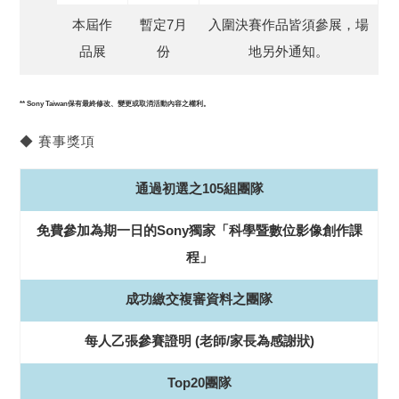
本屆作
暫定7月
入圍決賽作品皆須參展，場
品展
份
地另外通知。
** Sony Taiwan保有最終修改、變更或取消活動內容之權利。
◆ 賽事獎項
通過初選之105組團隊
免費參加為期一日的Sony獨家「科學暨數位影像創作課
程」
成功繳交複審資料之團隊
每人乙張參賽證明 (老師/家長為感謝狀)
Top20團隊