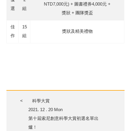
NTD7,000元) + 圖書禮券4,000元 +
選
組
獎狀 + 團隊獎盃
佳
15
獎狀及精美禮物
作
組
<
科學大賞
2021. 12 . 20 Mon
第十屆索尼創意科學大賞初選名單出
爐！