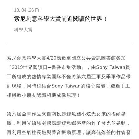
19. 04 .26 Fri
索尼創意科學大賞前進閱讀的世界！
科學大賞
索尼創意科學大賞4/20應邀至國立公共資訊圖書館參加
『2019世界閱讀日─書香市集活動』，由Sony Taiwan員
工所組成的熱情專業團隊不僅將第六屆亞軍及季軍作品帶
到現場，同時也結合Sony Taiwan的核心職能，透過手工
相機教小朋友認識相機成像原理！
第六屆亞軍作品來自南投縣鯉魚國小炫光女孩的搖頭晃
腦，利用光線強弱感應讓鯉魚鄉盛產的竹子發光並晃動，
再利用空氣柱長短與聲音振動原理，讓高低落差的竹管發