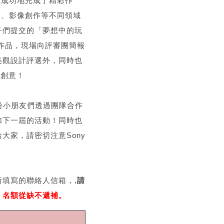
組成功地完成了精彩作
銷、影像創作等不同領域
子們提交的「夢想中的玩
著作品，現場向評審團簡報
美觀設計評選外，同時也
的創意！
盼小朋友們透過團隊合作
加下一屆的活動！同時也
大家，請密切注意Sony
所填寫的聯絡人信箱，,
請
，名額從缺不遞補。