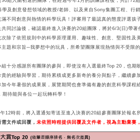
90組入圍初選的團隊，在經過今年1月的訓練課程後，共計72
科學及創意發想領域的教授/老師、以及來自Sony集團工程、行
充滿不同創意與熱情的科學玩具！評審用了最認真的態度評選孩
共同討論後，確認最終進入決賽的20組團隊，將於6/3(日)帶
此次除了依照規則中的科學原理運用、趣味性、創意、堅固性及
事主題和宗旨─我夢想中的玩具，所希望團隊展現熱情與不受限
組十分感謝所有團隊的參與，即使沒有入選最終Top 20，也期
珍貴的經驗與學習，期待累積成更多新奇的養分與點子，繼續參
加今年暑假的成果展，展覽期間也會準備有趣的創意科學課程給
，期待能與各位一起玩轉科學！
三)中午12時前，將入選通知寄送至進入決賽的20組參賽團隊於報名
所需文件或回覆，
未依照時程提供回覆及文件者，視為主動棄賽