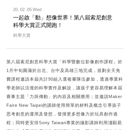
20. 02 .05 Wed
一起啟「動」想像世界！第八屆索尼創意
科學大賞正式開跑！
科學大賞
第八屆索尼創意科學大賞「科學暨數位影像創作課程」於
1月中旬圓滿於台北、台中及高雄三地完成，規劃全天免
費課程邀請本屆共計90組入選複審隊伍參加，透過專業科
學老師以活潑的科學實作及解說，讓孩子更容易理解本屆
賽事主題「力與傳動」的內容及相關應用；並邀請Maker
Faire New Taipei的講師使用簡單的材料及概念引導孩子
思考創意的運用及發想，發揮更多想像力於玩具創作過
程；同時更安排Sony Taiwan專業的攝影講師利用淺顯易