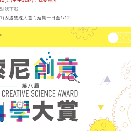
22(五)中午12點)：
我要報名
點我下載
11)因遇總統大選而延期一日至1/12