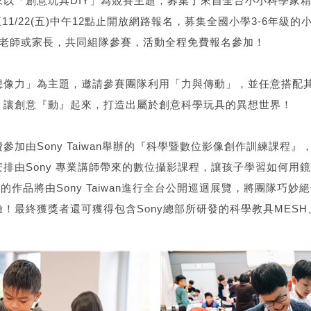
來以「創意玩具DIY」為競賽主題，募集了來自全台小小科學家
2點至11/22(五)中午12點止開放網路報名，募集全國小學3-6年級
導老師或家長，共同組隊參賽，活動全程免費報名參加！
想像力」為主題，邀請參賽團隊利用「力與傳動」，並任意搭配
，讓創意『動』起來，打造出屬於創意科學玩具的異想世界！
參加由Sony Taiwan舉辦的『科學暨數位影像創作訓練課程
排由Sony 專業講師帶來的數位攝影課程，讓孩子學習如何用
0的作品將由Sony Taiwan進行全台公開巡迴展覽，將團隊巧
！最終獲獎者還可獲得包含Sony總部所研發的科學教具MESH、