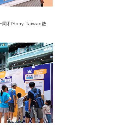
ony Taiwan啟