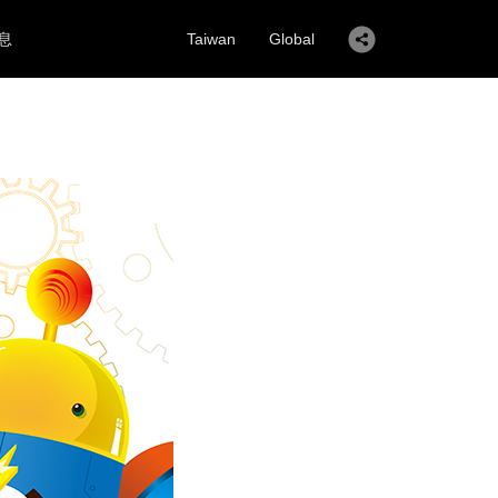
息
Taiwan
Global