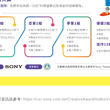
獎資訊請參考:
https://csr.sony.com.tw/CreativeAward/Index/c