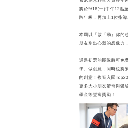
索尼創意科學大賞多年
將於9/16(一)中午1
跨年級，再加上1位指
本屆以「啟『動』你的
朋友別出心裁的想像力
通過初選的團隊將可免費
學、做創意，同時也將安
的創意！複審入圍Top2
更多大小朋友驚奇與體驗
學金等豐富獎勵！