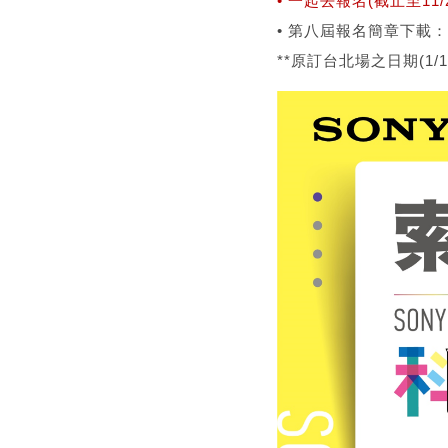
• 一起去報名(截止至11/
• 第八屆報名簡章下載：
**原訂台北場之日期(1/