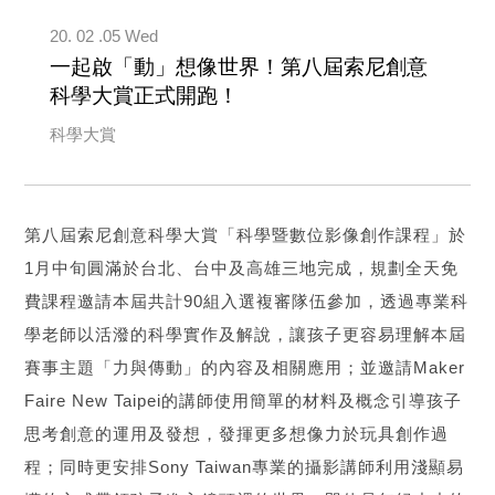
20. 02 .05 Wed
一起啟「動」想像世界！第八屆索尼創意
科學大賞正式開跑！
科學大賞
第八屆索尼創意科學大賞「科學暨數位影像創作課程」於
1月中旬圓滿於台北、台中及高雄三地完成，規劃全天免
費課程邀請本屆共計90組入選複審隊伍參加，透過專業科
學老師以活潑的科學實作及解說，讓孩子更容易理解本屆
賽事主題「力與傳動」的內容及相關應用；並邀請Maker
Faire New Taipei的講師使用簡單的材料及概念引導孩子
思考創意的運用及發想，發揮更多想像力於玩具創作過
程；同時更安排Sony Taiwan專業的攝影講師利用淺顯易