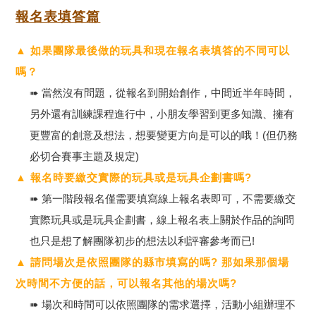
報名表填答篇
▲ 如果團隊最後做的玩具和現在報名表填答的不同可以
嗎？
➠ 當然沒有問題，從報名到開始創作，中間近半年時間，
另外還有訓練課程進行中，小朋友學習到更多知識、擁有
更豐富的創意及想法，想要變更方向是可以的哦！(但仍務
必切合賽事主題及規定)
▲ 報名時要繳交實際的玩具或是玩具企劃書嗎?
➠ 第一階段報名僅需要填寫線上報名表即可，不需要繳交
實際玩具或是玩具企劃書，線上報名表上關於作品的詢問
也只是想了解團隊初步的想法以利評審參考而已!
▲ 請問場次是依照團隊的縣市填寫的嗎? 那如果那個場
次時間不方便的話，可以報名其他的場次嗎?
➠ 場次和時間可以依照團隊的需求選擇，活動小組辦理不