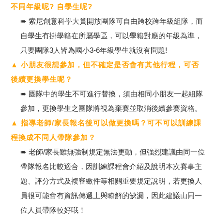
不同年級呢? 自學生呢?
➠ 索尼創意科學大賞開放團隊可自由跨校跨年級組隊，而
自學生有掛學籍在所屬學區，可以學籍對應的年級為準，
只要團隊3人皆為國小3-6年級學生就沒有問題!
▲ 小朋友很想參加，但不確定是否會有其他行程，可否
後續更換學生呢？
➠ 團隊中的學生不可進行替換，須由相同小朋友一起組隊
參加，更換學生之團隊將視為棄賽並取消後續參賽資格。
▲ 指導老師/家長報名後可以做更換嗎？可不可以訓練課
程換成不同人帶隊參加？
➠ 老師/家長雖無強制規定無法更動，但強烈建議由同一位
帶隊報名比較適合，因訓練課程會介紹及說明本次賽事主
題、評分方式及複審繳件等相關重要規定說明，若更換人
員很可能會有資訊傳遞上與瞭解的缺漏，因此建議由同一
位人員帶隊較好哦！