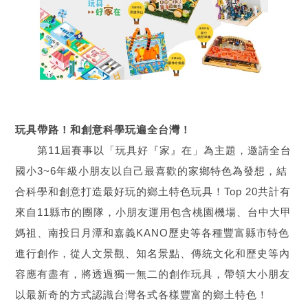
玩具帶路！和創意科學玩遍全台灣！
第11屆賽事以「玩具好『家』在」為主題，邀請全台
國小3~6年級小朋友以自己最喜歡的家鄉特色為發想，結
合科學和創意打造最好玩的鄉土特色玩具！Top 20共計有
來自11縣市的團隊，小朋友運用包含桃園機場、台中大甲
媽祖、南投日月潭和嘉義KANO歷史等各種豐富縣市特色
進行創作，從人文景觀、知名景點、傳統文化和歷史等內
容應有盡有，將透過獨一無二的創作玩具，帶領大小朋友
以最新奇的方式認識台灣各式各樣豐富的鄉土特色！