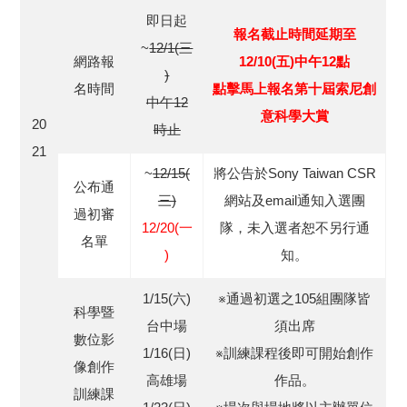
即日起
報名截止時間延期至
~
12/1(三
網路報
12/10(五)中午12點
)
名時間
點擊馬上報名第十屆索尼創
中午12
意科學大賞
20
時止
21
~
12/15(
將公告於Sony Taiwan CSR
公布通
三)
網站及email通知入選團
過初審
12/20(一
隊，未入選者恕不另行通
名單
)
知。
1/15(六)
※通過初選之105組團隊皆
科學暨
台中場
須出席
數位影
1/16(日)
※訓練課程後即可開始創作
像創作
高雄場
作品。
訓練課