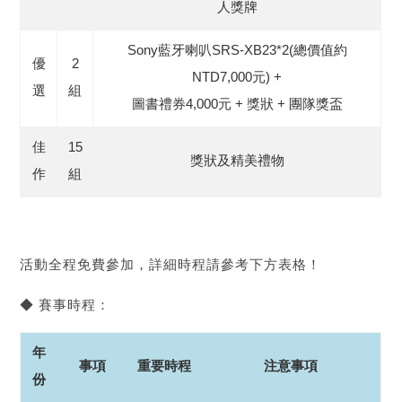
人獎牌
Sony藍牙喇叭SRS-XB23*2(總價值約
優
2
NTD7,000元) +
選
組
圖書禮券4,000元 + 獎狀 + 團隊獎盃
佳
15
獎狀及精美禮物
作
組
活動全程免費參加，詳細時程請參考下方表格！
◆ 賽事時程：
年
事項
重要時程
注意事項
份