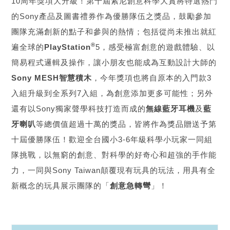
10周年獎項大升級！第十屆索尼創意科學大賞將特選熱門
的Sony產品及圖書禮券作為優勝隊伍之獎品，鼓勵參加
團隊充滿創新的點子和參與的熱情；包括從尚未推出就紅
®
遍全球的
PlayStation
5，感受極富創意的遊戲體驗、以
簡易程式邏輯及操作，讓小朋友也能成為互動設計大師的
Sony MESH智慧積木
，今年獎項也將自原本的入門款3
入組升級到全系列7入組，為創意添加更多可能性；另外
還有以Sony獨家聲學科技打造而成的
無線藍牙耳機
及
藍
牙喇叭
等總價值超過十萬的獎品，皆將作為獎品贈送予第
十屆優勝隊伍！歡迎全台國小3-6年級科學小玩家一同組
隊挑戰，以無窮的創意、對科學的好奇心和超強的手作能
力，一同與Sony Taiwan顛覆現有玩具的玩法，用具有全
新概念的玩具展示團隊的「
創意急轉彎
」！