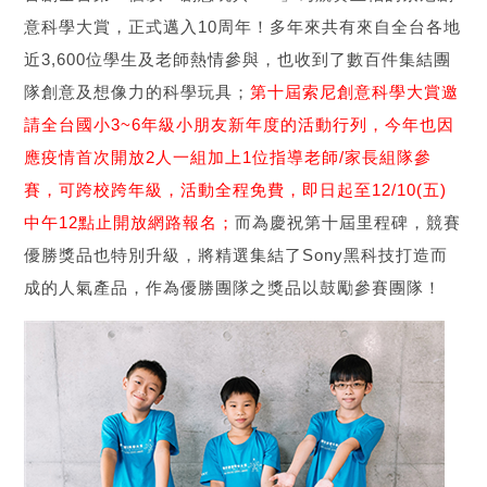
意科學大賞，正式邁入10周年！多年來共有來自全台各地
近3,600位學生及老師熱情參與，也收到了數百件集結團
隊創意及想像力的科學玩具；
第十屆索尼創意科學大賞邀
請全台國小3~6年級小朋友新年度的活動行列，今年也因
應疫情首次開放2人一組加上1位指導老師/家長組隊參
賽，可跨校跨年級，活動全程免費，即日起至12/10(五)
中午12點止開放網路報名；
而為慶祝第十屆里程碑，競賽
優勝獎品也特別升級，將精選集結了Sony黑科技打造而
成的人氣產品，作為優勝團隊之獎品以鼓勵參賽團隊！