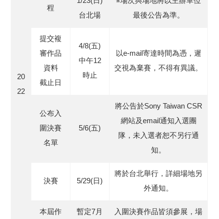
1/23(日)
※場次與場地將以主辦單位
程
台北場
最後公告為準。
提交複
4/8(五)
審作品
以e-mail寄達時間為憑，遲
中午12
資料
交視為棄賽，不得有異議。
時止
20
截止日
22
將公告於Sony Taiwan CSR
公布入
網站及email通知入選團
圍決賽
5/6(五)
隊，未入選者恕不另行通
名單
知。
將於台北舉行，詳細場地另
決賽
5/29(日)
外通知。
本屆作
暫定7月
入圍決賽作品皆須參展，場