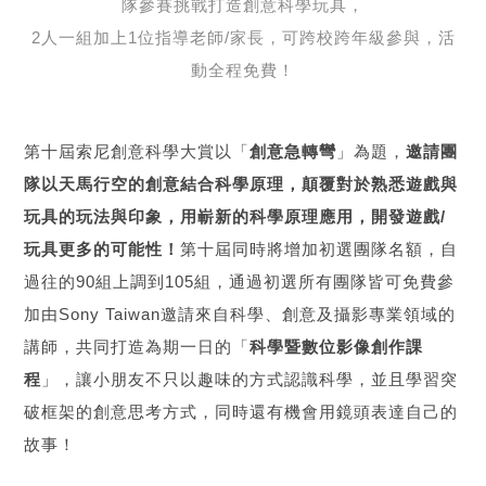
隊參賽挑戰打造創意科學玩具，
2人一組加上1位指導老師/家長，可跨校跨年級參與，活
動全程免費！
第十屆索尼創意科學大賞以「
創意急轉彎
」為題，
邀請團
隊以天馬行空的創意結合科學原理，顛覆對於熟悉遊戲與
玩具的玩法與印象，用嶄新的科學原理應用，開發遊戲/
玩具更多的可能性！
第十屆同時將增加初選團隊名額，自
過往的90組上調到105組，通過初選所有團隊皆可免費參
加由Sony Taiwan邀請來自科學、創意及攝影專業領域的
講師，共同打造為期一日的「
科學暨數位影像創作課
程
」，讓小朋友不只以趣味的方式認識科學，並且學習突
破框架的創意思考方式，同時還有機會用鏡頭表達自己的
故事！