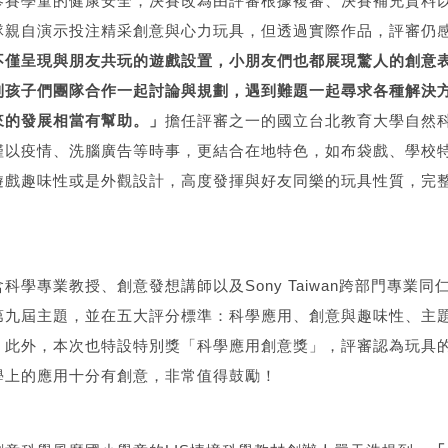
參賽學童的健康安全，決賽改為由評審根據複審、決賽補充資料
隊親自演示投注精采創意與心力玩具，但透過實際作品，評審仍
不僅呈現與朋友共玩的遊戲設置，小朋友們也都展現驚人的創意
到孩子們團隊合作一起討論與規劃，遇到難題一起尋求各種解決
來的發展相當有幫助。」
擔任評審之一的國立台北教育大學自然
僅以疫情、洗腦廣告等時事，更結合在地特色，如布袋戲、學校
遊戲趣味性或是外觀設計，高度發揮與好友同樂的玩具性質，完
學專業教授、創意發想講師以及Sony Taiwan跨部門專業同
第九屆主題，並在五大評分標準：科學應用、創意與趣味性、主
，此外，本次也特設特別獎「科學應用創意獎」，評審認為玩具
學上的應用十分有創意，非常值得鼓勵！