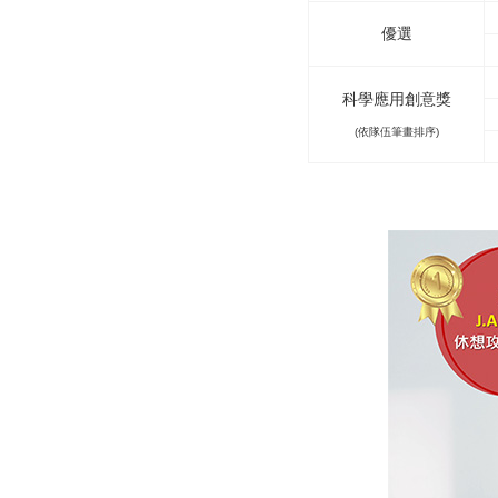
優選
科學應用創意獎
(依隊伍筆畫排序)