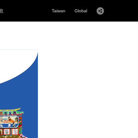
息
Taiwan
Global