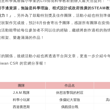
意科學風靡國小學童的LIS情境科學教材創辦人嚴天浩提到：
「
用手邊資源，無論是科學理論、程式設計或政府推廣的STEAM
能力！」
，另外為了鼓勵特別獎及佳作團隊，活動小組也特別準
獎狀製作完成後，預計8月份會寄出予團隊，感謝所有團隊在疫情
的活動能帶給每位參加者不同以往的經驗，繼續將創作過程的熱
破框架、樂趣滿滿的作品！
賽的關係，後續活動小組也將透過平台與文章，更進一步介紹今
iwan CSR 的官網分享喔！
團隊
作品名
J.A.M.戰隊
休想攻擊我的村莊
科學小玩家
侏儸紀大冒險
高
西遊賽恩斯
偶戲擂台戰