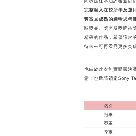
同樣擔任本屆評審並以創
完整融入在校所學及運
豐富且成熟的邏輯思考
關獎品、獎盃及獎牌待
精采的作品，希望這次
待未來可再看見更多突
也由於此次無實體競決
意！也敬請鎖定Sony Ta
名次
冠軍
亞軍
季軍