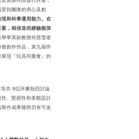
以及實際作品進行評選，
感受到團隊的用心及創
表現和科學運用能力。在
方案，相信這些經驗能深
科學學系副教授何慧瑩老
特徵創作作品，第九屆作
整展現「玩具同樂會」的
仁等共 8位評審熱烈討論
題性、堅固性和美觀設計
的製作成果雖然仍有可改