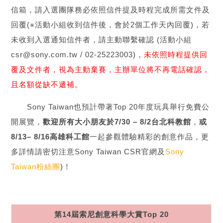
信箱，請入選團隊務必依照信件提及時程完成所需文件及
回覆(※活動小組收到信件後，會於2個工作天內回覆)，若
未收到入選通知信件者，請主動聯繫確認 (活動小組
csr@sony.com.tw / 02-25223003)
，未依照時程提供回
覆及文件者，視為主動棄賽，主辦單位將不再電話確認，
且名額從缺不遞補。
Sony Taiwan也預計帶著Top 20年度玩具舉行免費公
開展覽，
歡迎所有大小朋友於7/30 – 8/2台北科教館
，
或
8/13– 8/16高雄科工館
一起參觀體驗精彩的創意作品，更
多詳情請密切注意Sony Taiwan CSR官網及
Sony
Taiwan粉絲團
)！
第14屆索尼創意科學大賞Top 20