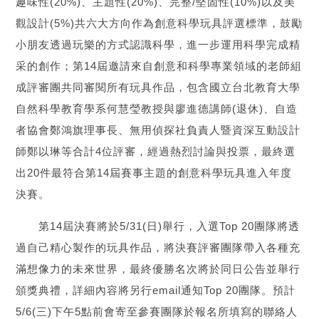
趣味性(20%)、主題性(20%)、完整/堅固性(10%)以及美
觀設計(5%)共六大方向作為創意科學玩具評選標準，鼓勵
小朋友透過玩樂的方式認識科學，進一步運用科學完成精
采的創作；第14屆邀請來自創意和科學專業領域的老師組
成評審團共同審閱所有玩具作品，包含國立台北教育大學
自然科學教育學系何慧瑩教授與廖進德講師(退休)、自造
者協會鄭鴻旗理事長、無用偵探社負責人暨資深互動設計
師鄭以琳等合計4位評審，經過熱烈討論與投票，最終選
出20件最符合第14屆賽事主題的創意科學玩具進入年度
決賽。
第14屆決賽將於5/31(日)舉行，入選Top 20團隊將透
過自己精心製作的玩具作品，將決賽評審團隊帶入各種充
滿想像力的未來世界，最終優勝名次將於同日公告並舉行
頒獎典禮，詳細內容將另行email通知Top 20團隊。預計
5/6(三)下午5點前會寄至參賽團隊於報名所填寫的聯絡人