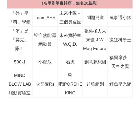
(名單依筆畫排序，無名次差異)
「外」星
未來小隊－
Team AHR
問題兒童
萬事通小隊
「科」學鎮
三個臭皮匠
「侑」是
張吳極力未
💡自然能源
未來實驗室
「昊克」
來號 J.W.
瘋狂科學王
總動員
W.Q.D.
隊！
Mag Future.
福爾摩沙：
500-1
小螢瓜
石虎
創意夢想組
天空之翼
MIND
飛
BLOW LAB
火箭隊Rs
吧!PORSHE
超強組別
鯉魚星光隊
腦動實驗室
KING