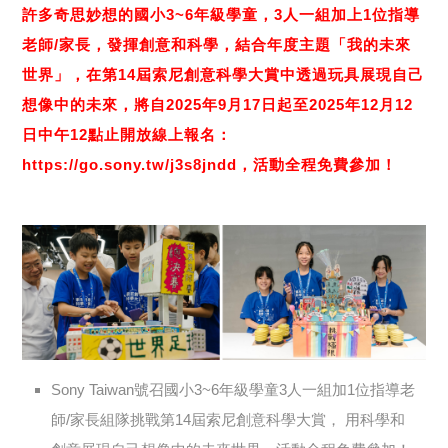
許多奇思妙想的國小3~6年級學童，3人一組加上1位指導
老師/家長，發揮創意和科學，結合年度主題「我的未來
世界」，在第14屆索尼創意科學大賞中透過玩具展現自己
想像中的未來，將自2025年9月17日起至2025年12月12
日中午12點止開放線上報名：
https://go.sony.tw/j3s8jndd，活動全程免費參加！
Sony Taiwan號召國小3~6年級學童3人一組加1位指導老
師/家長組隊挑戰第14屆索尼創意科學大賞， 用科學和