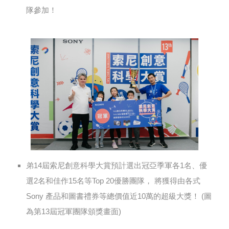
隊參加！
弟14屆索尼創意科學大賞預計選出冠亞季軍各1名、優
選2名和佳作15名等Top 20優勝團隊， 將獲得由各式
Sony 產品和圖書禮券等總價值近10萬的超級大獎！ (圖
為第13屆冠軍團隊頒獎畫面)