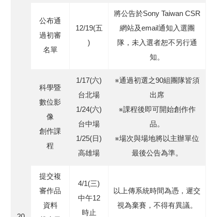
將公告於Sony Taiwan CSR
公布通
12/19(五
網站及email通知入選團
過初審
)
隊，未入選者恕不另行通
名單
知。
1/17(六)
※通過初選之90組團隊皆須
科學暨
台北場
出席
數位影
1/24(六)
※課程後即可開始創作作
像
台中場
品。
創作課
1/25(日)
※場次與場地將以主辦單位
程
高雄場
最後公告為準。
提交複
4/1(三)
審作品
以上傳系統時間為憑，遲交
中午12
資料
視為棄賽，不得有異議。
時止
20