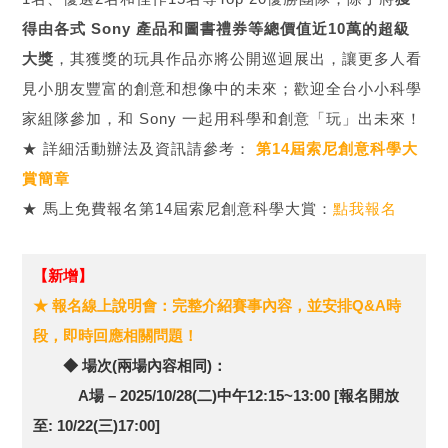
得由各式 Sony 產品和圖書禮券等總價值近10萬的超級
大獎
，其獲獎的玩具作品亦將公開巡迴展出，讓更多人看
見小朋友豐富的創意和想像中的未來；歡迎全台小小科學
家組隊參加，和 Sony 一起用科學和創意「玩」出未來！
★ 詳細活動辦法及資訊請參考：
第14屆索尼創意科學大
賞簡章
★ 馬上免費報名第14屆索尼創意科學大賞：
點我報名
【新增】
★ 報名線上說明會：完整介紹賽事內容，並安排Q&A時
段，即時回應相關問題！
◆ 場次(兩場內容相同)：
A場 – 2025/10/28(二)中午12:15~13:00 [報名開放
至: 10/22(三)17:00]