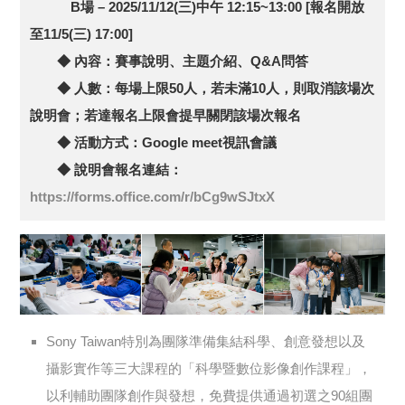
B場 – 2025/11/12(三)中午 12:15~13:00 [報名開放
至11/5(三) 17:00]
◆ 內容：賽事說明、主題介紹、Q&A問答
◆ 人數：每場上限50人，若未滿10人，則取消該場次
說明會；若達報名上限會提早關閉該場次報名
◆ 活動方式：Google meet視訊會議
◆ 說明會報名連結：
https://forms.office.com/r/bCg9wSJtxX
Sony Taiwan特別為團隊準備集結科學、創意發想以及
攝影實作等三大課程的「科學暨數位影像創作課程」，
以利輔助團隊創作與發想，免費提供通過初選之90組團