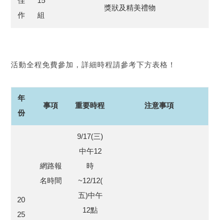
佳
15
獎狀及精美禮物
作
組
活動全程免費參加，詳細時程請參考下方表格！
年
事項
重要時程
注意事項
份
9/17(三)
中午12
網路報
時
名時間
~12/12(
五)中午
20
12點
25