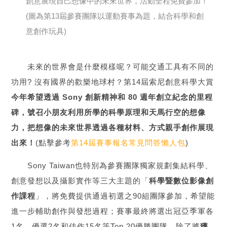
創意展現自己想像中的未來世界，活動全程免費參加！
(圖為第13屆參賽團隊以運動賽事為題，結合科學和創
意創作玩具)
未來的世界會是什麼模樣呢？可能交通工具有不同的
功用? 沒有國界的歡樂地球村？第14屆索尼創意科學大賞
今年希望透過 Sony 創新精神和 80 週年創立紀念的里程
碑，號召小朋友利用所學的科學原理和天馬行空的想像
力，把想像的未來世界透過各種材料、方式親手創作展現
出來！
(點擊參考
第14屆賽事報名常見問答懶人包
)
Sony Taiwan也特別為參賽團隊獨家規劃集結科學、
創意發想以及攝影實作等三大主題的「
科學暨數位影像創
作課程
」，將免費提供通過初選之90組團隊參加，希望能
進一步輔助創作與發想過程；賽事最終將選出冠亞季軍各
1名、優選2名和佳作15名等Top 20優勝團隊，除了將
獲