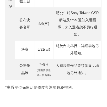
截止日
26
將公告於Sony Taiwan CSR
公布決
網站及email通知入選團
5/6(三)
賽名單
隊，未入選者恕不另行通
知。
將於台北舉行，詳細場地另
決賽
5/31(日)
外通知。
7~8月
公開作
入圍決賽作品皆須參展，場
(日期請以最
品展
地另外通知。
終公告為準)
*主辦單位保留活動修改與調整最終權利。