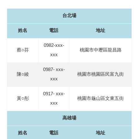
台北場
姓名
電話
地址
0982-xxx-
蔡○芬
桃園市中壢區龍昌路
xxx
0987- xxx-
陳○綾
桃園市桃園區民富九街
xxx
0917- xxx-
黃○彤
桃園市龜山區文東五街
xxx
高雄場
姓名
電話
地址