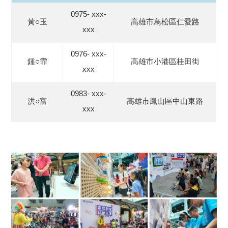
0975- xxx-
黃○玉
高雄市鳥松區仁愛路
xxx
0976- xxx-
鍾○霏
高雄市小港區桂田街
xxx
0983- xxx-
洪○富
高雄市鳳山區中山東路
xxx