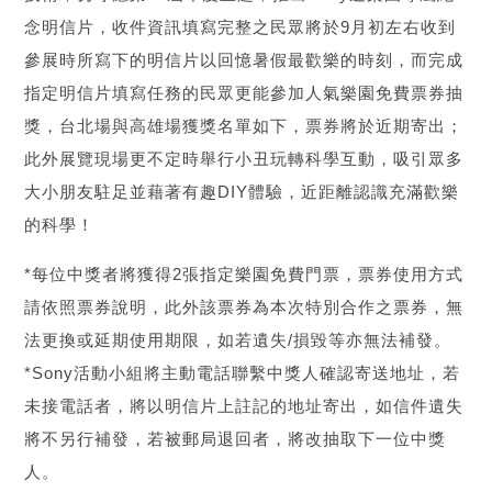
念明信片，收件資訊填寫完整之民眾將於9月初左右收到
參展時所寫下的明信片以回憶暑假最歡樂的時刻，而完成
指定明信片填寫任務的民眾更能參加人氣樂園免費票券抽
獎，台北場與高雄場獲獎名單如下，票券將於近期寄出；
此外展覽現場更不定時舉行小丑玩轉科學互動，吸引眾多
大小朋友駐足並藉著有趣DIY體驗，近距離認識充滿歡樂
的科學！
*每位中獎者將獲得2張指定樂園免費門票，票券使用方式
請依照票券說明，此外該票券為本次特別合作之票券，無
法更換或延期使用期限，如若遺失/損毀等亦無法補發。
*Sony活動小組將主動電話聯繫中獎人確認寄送地址，若
未接電話者，將以明信片上註記的地址寄出，如信件遺失
將不另行補發，若被郵局退回者，將改抽取下一位中獎
人。