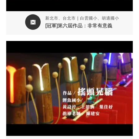
新北市、台北市 | 白雲國小、胡適國小
[冠軍]第六屆作品：非常有意義
觀看作品影片