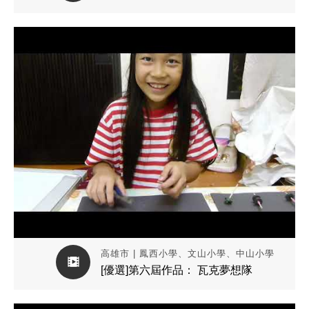
觀看作品影片
高雄市 | 鳳西小學、文山小學、中山小學
[優選]第六屆作品： 瓦克夢想隊