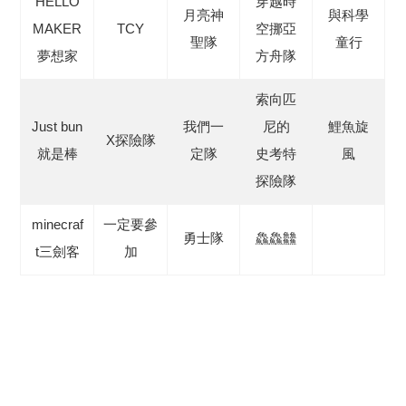
HELLO
穿越時
月亮神
與科學
MAKER
TCY
空挪亞
聖隊
童行
夢想家
方舟隊
索向匹
Just bun
我們一
尼的
鯉魚旋
X探險隊
就是棒
定隊
史考特
風
探險隊
minecraf
一定要參
勇士隊
鱻鱻䲜
t三劍客
加