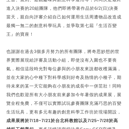
進入決賽的20組團隊，他們即將帶著作品於6/2(日)決賽
當天，親自向評審介紹自己如何運用生活周遭物品改造成
最獨一無二的創意科學玩具，並爭取第七屆『生活百變
王』的寶座！
也謝謝在過去3個多月努力的所有團隊，將奇思妙想的世
界實際展現給評審及活動小組，即使沒有入圍也不要喪
氣，相信這段時光對每位參與的小朋友來說都收穫滿滿，
並在大家的心中種下對科學感到好奇及熱情的小種子，期
待未來的某一天它能夠在小朋友的成長中一併茁壯！同時
我們也歡迎所有大小朋友前來參加今年暑假的成果展，展
覽全程免費，不僅可以實際試玩參賽團隊充滿巧思的百變
生活玩具，更有多元有趣的創意科學工作坊於現場開設，
成果展將於7/18~7/21於台北科教館以及7/25~7/28於高