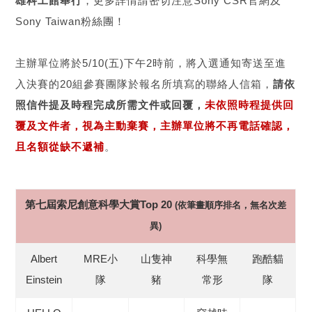
雄科工館舉行
，更多詳情請密切注意Sony CSR官網及
Sony Taiwan粉絲團！
主辦單位將於5/10(五)下午2時前，將入選通知寄送至進
入決賽的20組參賽團隊於報名所填寫的聯絡人信箱，
請依
照信件提及時程完成所需文件或回覆，
未依照時程提供回
覆及文件者，視為主動棄賽，主辦單位將不再電話確認，
且名額從缺不遞補
。
第七屆索尼創意科學大賞Top 20
(依筆畫順序排名，無名次差
異)
Albert
MRE小
山隻神
科學無
跑酷貓
Einstein
隊
豬
常形
隊