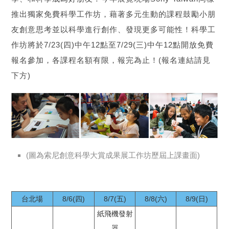
推出獨家免費科學工作坊，藉著多元生動的課程鼓勵小朋
友創意思考並以科學進行創作、發現更多可能性！科學工
作坊將於7/23(四)中午12點至7/29(三)中午12點開放免費
報名參加，各課程名額有限，報完為止！(報名連結請見
下方)
(圖為索尼創意科學大賞成果展工作坊歷屆上課畫面)
台北場
8/6(四)
8/7(五)
8/8(六)
8/9(日)
紙飛機發射
器