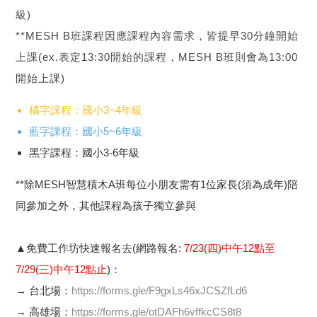
級)
**MESH B班課程因應課程內容需求，皆提早30分鐘開始
上課(ex.表定13:30開始的課程，MESH B班則會為13:00
開始上課)
橘字課程：國小3~4年級
藍字課程：國小5~6年級
黑字課程：國小3-6年級
**除MESH智慧積木A班每位小朋友需有1位家長(須為成年)陪
同參加之外，其他課程為孩子獨立參與
▲免費工作坊快速報名去(網路報名:
7/23(四)中午12點至
7/29(三)中午12點止
)：
→ 台北場：
https://forms.gle/F9gxLs46xJCSZfLd6
→ 高雄場：
https://forms.gle/otDAFh6vffkcCS8t8