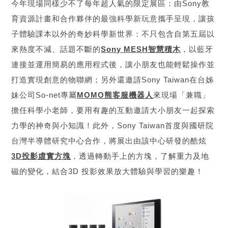
今年現場同樣少不了每年超人氣的限定展區：由Sony教
育資源計畫和合作夥伴的最強科學新玩意攜手呈現，讓孩
子體驗課本以外的奇妙科學新世界：不只包含自第五屆以
來熱度不減、話題不斷的
Sony MESH智慧積木
，以藍牙
連接並運用簡易的應用程式後，讓小朋友也能輕鬆操作並
打造實現創意的物聯網；另外還邀請Sony Taiwan在台姊
妹公司So-net專屬
MOMO熊客服機器人
來現場「兼職」
擔任科學小老師，要用有趣的互動邀請大小朋友一起探索
力學的神奇與小知識！此外，Sony Taiwan首度與國研院
台灣半導體研究中心合作，將展出由該中心研發的酷炫
3D投影虛實方塊
，透過轉動手上的方塊，了解重力及地
磁的變化，結合3D 投影效果放大體驗與學習的樂趣！