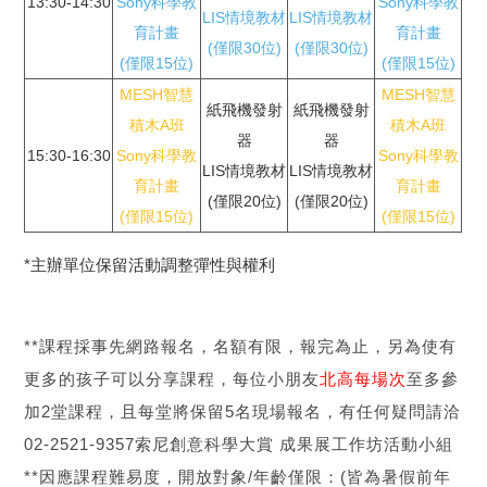
13:30-14:30
Sony科學教
Sony科學教
LIS情境教材
LIS情境教材
育計畫
育計畫
(僅限30位)
(僅限30位)
(僅限15位)
(僅限15位)
MESH智慧
MESH智慧
紙飛機發射
紙飛機發射
積木A班
積木A班
器
器
15:30-16:30
Sony科學教
Sony科學教
LIS情境教材
LIS情境教材
育計畫
育計畫
(僅限20位)
(僅限20位)
(僅限15位)
(僅限15位)
*主辦單位保留活動調整彈性與權利
**課程採事先網路報名，名額有限，報完為止，另為使有
更多的孩子可以分享課程，每位小朋友
北高每場次
至多參
加2堂課程，且每堂將保留5名現場報名，有任何疑問請洽
02-2521-9357索尼創意科學大賞 成果展工作坊活動小組
**因應課程難易度，開放對象/年齡僅限：(皆為暑假前年