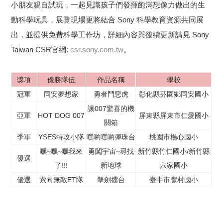
小朋友親自試玩，一起見識孩子們發揮飽滿想像力做出的生
動科學玩具，展覽現場更將結合 Sony 科學教育資源共同展
出，並提供免費科學工作坊，詳細內容與後續更新請見 Sony
Taiwan CSR官網:
csr.sony.com.tw
。
獎項
優勝隊伍
作品名稱
學校
冠軍
同安夢想家
勇者鬥惡虎
彰化縣芬園鄉同安國小
讓007驚喜的機
亞軍
HOT DOG 007
屏東縣屏東市仁愛國小
關箱
季軍
YSES特攻小隊
嘿喲嘿喲彈珠台
桃園市楊心國小
嘿~嘿~嘿我來
勇闖宇宙~尋找
新竹縣竹仁國小/新竹縣
優選
了!!!
新地球
六家國小
優選
索向無敵ET隊
擊劍擂台
臺中市豐村國小