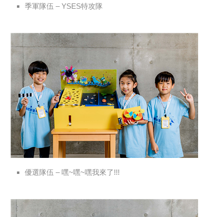
季軍隊伍 – YSES特攻隊
優選隊伍 – 嘿~嘿~嘿我來了!!!