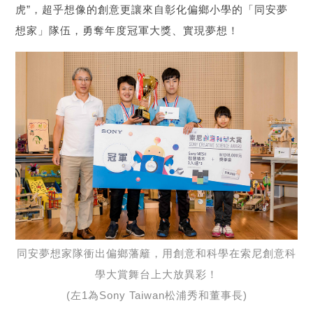
虎”，超乎想像的創意更讓來自彰化偏鄉小學的「同安夢
想家」隊伍，勇奪年度冠軍大獎、實現夢想！
同安夢想家隊衝出偏鄉藩籬，用創意和科學在索尼創意科
學大賞舞台上大放異彩！
(左1為Sony Taiwan松浦秀和董事長)