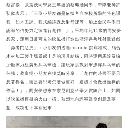
蔡富揚、張震茂同學及三年級的蔡珮涵同學，帶隊老師許
弘叡表示：「三位小朋友都是依據各自在校所學的特色課
程，如木工課、程式編譯課及射箭課等，加上全民科學日
認識的伯努力定律進行創作。」；平均年紀11歲的同安夢
想家，運用日常可見的吹風機打造出漂浮乒乓球射擊遊戲
「勇者鬥惡虎」：小朋友們透過micro:bit撰寫程式、結合
木材加工製作場景感十足的玩具結構，同時運用馬達及輪
胎磨擦力組裝出乒乓球槍，讓玩家挑戰射擊漂浮乒乓球的
任務；蔡富揚小朋友在獲獎時分享：「創作的時候不要只
想著得名，而是要思考怎麼做更好，這樣才會做出最棒的
作品！」；同安夢想家在索尼創意科學大賞舞台上，如同
以吹風機模擬的火山一樣，熱烈地向評審迸發創意及夢
想，成功射下本屆冠軍！