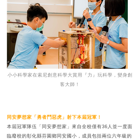
小小科學家在索尼創意科學大賞用『力』玩科學，變身創
客大師！
同安夢想家「勇者鬥惡虎」射下本屆冠軍！
本屆冠軍隊伍「同安夢想家」來自全校僅有36人並一度面
臨廢校的彰化縣芬園鄉同安國小，成員包括兩位六年級的