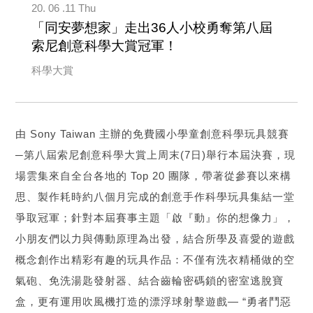
20. 06 .11 Thu
「同安夢想家」走出36人小校勇奪第八屆
索尼創意科學大賞冠軍！
科學大賞
由 Sony Taiwan 主辦的免費國小學童創意科學玩具競賽
─第八屆索尼創意科學大賞上周末(7日)舉行本屆決賽，現
場雲集來自全台各地的 Top 20 團隊，帶著從參賽以來構
思、製作耗時約八個月完成的創意手作科學玩具集結一堂
爭取冠軍；針對本屆賽事主題「啟『動』你的想像力」，
小朋友們以力與傳動原理為出發，結合所學及喜愛的遊戲
概念創作出精彩有趣的玩具作品：不僅有洗衣精桶做的空
氣砲、免洗湯匙發射器、結合齒輪密碼鎖的密室逃脫寶
盒，更有運用吹風機打造的漂浮球射擊遊戲— “勇者鬥惡