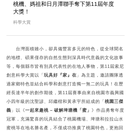
桃機、媽祖和日月潭聯手奪下第11屆年度
大獎！
科學大賞
台灣面積雖小，卻具備豐富多元的特色，從全球聞名
的地標、碩果僅存的自然生態到深具時代意義的文化故事
等，每個縣市皆有別具代表性的在地人事物，第11屆索尼
創意科學大賞以「
玩具好『家』在
」為主題，邀請團隊透
過家鄉特色並結合科學和創意打造獨一無二的玩具！在歷
經長達半年的創作期後，第11屆賽事由來自桃園市義興國
小四年級的沈聖諺、邱繼楷和黃承宇所組成的「
桃園三傑
義
」以《
一起來趣桃 – 破解埤塘機「蜜」
》作品勇奪年度
冠軍，充滿驚喜的玩具結合了桃園機場、埤塘和拉拉山水
蜜桃等在地名勝名產，不僅成功推廣了桃園特色，更抱回