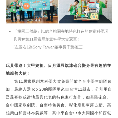
「桃園三傑義」以結合桃園在地特色打造的創意科學玩
具勇奪第11屆索尼創意科學大賞冠軍！
(左圖右1為Sony Taiwan董事長千葉雄三)
玩具帶路！大甲媽祖、日月潭與旗津砲台變身最有趣的在
地親善大使！
第11屆索尼創意科學大賞免費開放全台小學生組隊參
加，最終入選Top 20的團隊更來自台灣11縣市，分別用自
己最喜歡或當地最具代表的特色進行創作，如基隆砲台、
台中國家歌劇院、台南特色美食、彰化扇形車庫古蹟、高
雄柴山和雲林布袋戲等，其中來自台中市大同國小和西屯