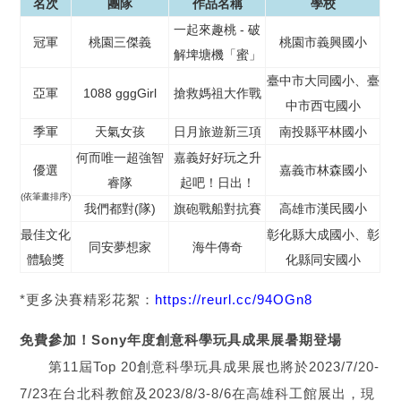
名次
團隊
作品名稱
學校
一起來趣桃 - 破
冠軍
桃園三傑義
桃園市義興國小
解埤塘機「蜜」
臺中市大同國小、臺
亞軍
1088 gggGirl
搶救媽祖大作戰
中市西屯國小
季軍
天氣女孩
日月旅遊新三項
南投縣平林國小
何而唯一超強智
嘉義好好玩之升
優選
嘉義市林森國小
睿隊
起吧！日出！
(依筆畫排序)
我們都對(隊)
旗砲戰船對抗賽
高雄市漢民國小
最佳文化
彰化縣大成國小、彰
同安夢想家
海牛傳奇
體驗獎
化縣同安國小
*更多決賽精彩花絮：
https://reurl.cc/94OGn8
免費參加！Sony年度創意科學玩具成果展暑期登場
第11屆Top 20創意科學玩具成果展也將於2023/7/20-
7/23在台北科教館及2023/8/3-8/6在高雄科工館展出，現