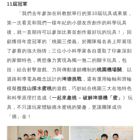
11屆冠軍
「我們去年參加在科教館舉行的第10屆玩具成果展，
第一次看見和我們一樣年紀的小朋友所創作的科學玩具
後，就一直期待可以參加比賽並創作最好玩的玩具！」回
顧獲得年度冠軍的「桃園三傑義」於團隊報名表上即展現
了參賽的強大熱情；三位小小科學家各自選取了印象深刻
的家鄉特色，將想像力實現為獨一無二的關卡玩具，包
括：結合射擊遊戲、力與傳動連鎖機制的
桃園機場關
、以
迴路和導電為概念設計的
埤塘挑戰
，還有運用輪軸和滑輪
模擬
拉拉山採水蜜桃
的遊戲，巧妙結合桃園三大在地特色
和科學原理打造成《
一起來趣桃 – 破解埤塘機「蜜」
》玩
具，不只讓玩家體驗摘水蜜桃的樂趣，更讓團隊成功
「摘」金！