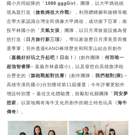
國小共同組隊的「
1088 gggGirl
」團隊，以大甲媽祖繞
境為題打造《
搶救媽祖大作戰
》，利用鑽轎腳和搶轎等概
念帶大家認識台灣全民偶像大甲媽祖，成功搶下亞軍；南
投平林國小的「
天氣女孩
」團隊，以日月潭旅遊設施為發
想打造《
日月旅行新三項
》，帶玩家遊歷日月潭美景而獲
選季軍；另外透過KANO棒球歷史和阿里山結合所創作
《
嘉義好好玩之升起吧！日出！
》(創作團隊：
何而唯一
超強智睿隊
– 嘉義市林森國小)，以及發想自高雄旗津砲
台歷史的《
旗砲戰船對抗賽
》(創作團隊：
我們都對(隊)
–
高雄市漢民國小)分別獲得第11屆優選；今年評審更額外
增設特別獎 – 最佳文化體驗獎，鼓勵彰化縣團隊「
同安夢
想家
」以當地獨有海牛文化所創作的鄉土特色玩具《
海牛
傳奇
》。