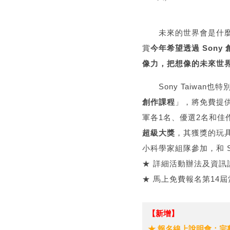
未來的世界會是什麼模
賞
今年希望透過 Son
像力，把想像的未來世
Sony Taiwan
創作課程
」，將免費提
軍各1名、優選2名和佳作
超級大獎
，其獲獎的玩
小科學家組隊參加，和 
★ 詳細活動辦法及資訊
★ 馬上免費報名第14
【新增】
★ 報名線上說明會：完