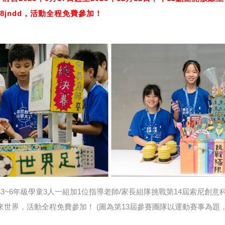
tw/j3s8jndd，活動全程免費參加！
號召國小3~6年級學童3人一組加1位指導老師/家長組隊挑戰第14屆索尼創
來世界，活動全程免費參加！ (圖為第13屆參賽團隊以運動賽事為題