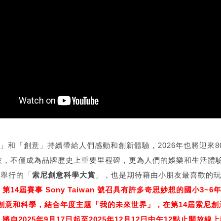
」和「創意」持續帶給人們感動和創新體驗，2026年也將迎來8
技，不僅成為品牌歷史上重要里程碑，更為人們的娛樂和生活體
台舉行的「
索尼創意科學大賞
」，也是期待藉由小朋友最喜歡的
！
第14屆賽事 Sony Taiwan 號召具有許多奇思妙想的國小3~
創意和科學，結合年度主題「我的未來世界」，在第14屆索尼
自2025年9月17日起至2025年12月12日中午12點止開放線