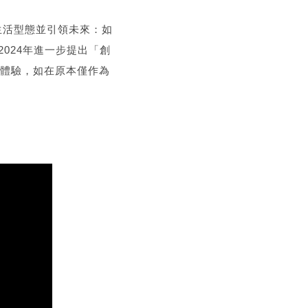
生活型態並引領未來：如
2024年進一步提出「創
們的娛樂體驗，如在原本僅作為
！