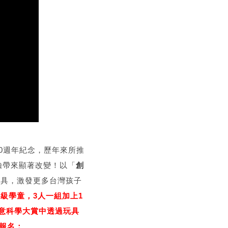
0週年紀念，歷年來所推
驗帶來顯著改變！以「
創
玩具，激發更多台灣孩子
6年級學童，3人一組加上1
創意科學大賞中透過玩具
上報名：