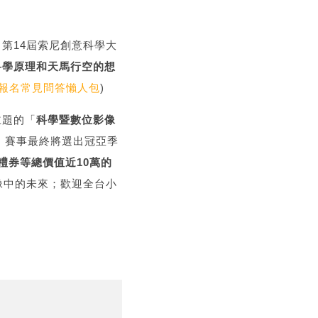
第14屆索尼創意科學大
的科學原理和天馬行空的想
事報名常見問答懶人包
)
主題的「
科學暨數位影像
；賽事最終將選出冠亞季
書禮券等總價值近10萬的
像中的未來；歡迎全台小