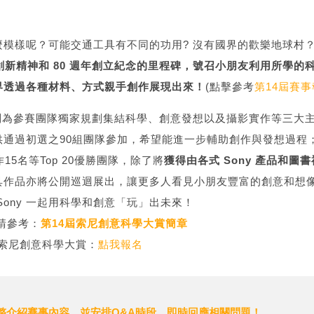
樣呢？可能交通工具有不同的功用? 沒有國界的歡樂地球村？
y 創新精神和 80 週年創立紀念的里程碑，號召小朋友利用所學
界透過各種材料、方式親手創作展現出來！
(點擊參考
第14屆賽
也特別為參賽團隊獨家規劃集結科學、創意發想以及攝影實作等三大
供通過初選之90組團隊參加，希望能進一步輔助創作與發想過程
15名等Top 20優勝團隊，除了將
獲得由各式 Sony 產品和圖
具作品亦將公開巡迴展出，讓更多人看見小朋友豐富的創意和想
Sony 一起用科學和創意「玩」出未來！
請參考：
第14屆索尼創意科學大賞簡章
屆索尼創意科學大賞：
點我報名
整介紹賽事內容，並安排Q&A時段，即時回應相關問題！