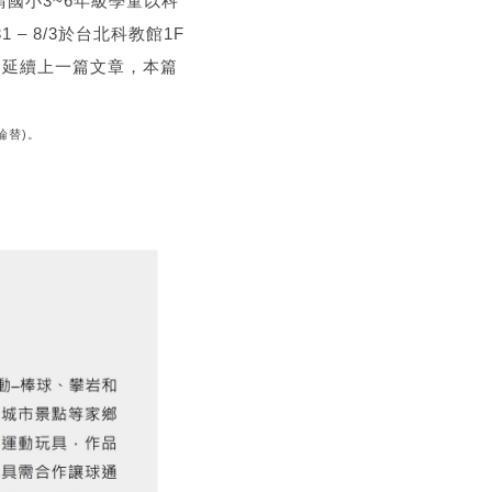
國小3~6年級學童以科
 8/3於台北科教館1F
像力，延續上一篇文章，本篇
輪替)。