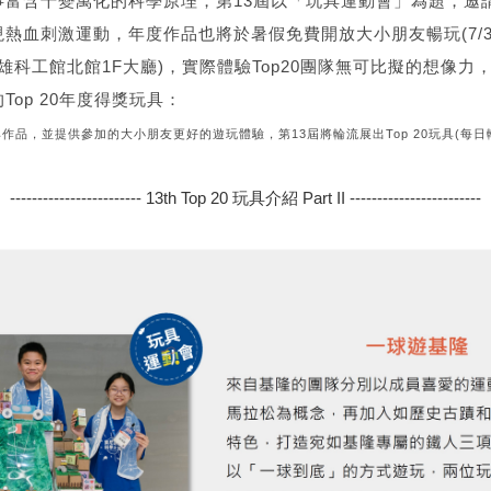
含千變萬化的科學原理，第13屆以「玩具運動會」為題，邀請
血刺激運動，年度作品也將於暑假免費開放大小朋友暢玩(7/31 –
/17於高雄科工館北館1F大廳)，實際體驗Top20團隊無可比擬的想
op 20年度得獎玩具：
作品，並提供參加的大小朋友更好的遊玩體驗，第13屆將輪流展出Top 20玩具(每日
------------------------ 13th Top 20 玩具介紹 Part II ------------------------