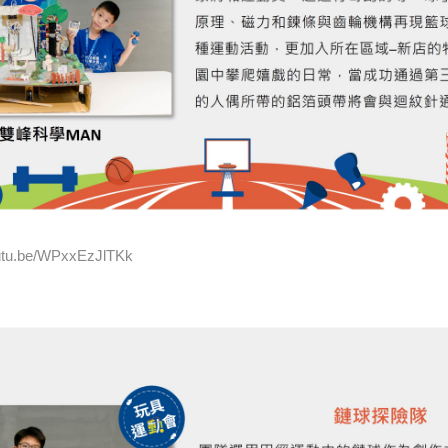
u.be/WPxxEzJlTKk