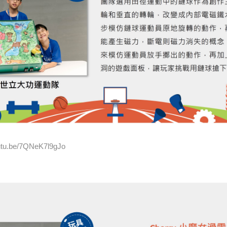
u.be/7QNeK7l9gJo