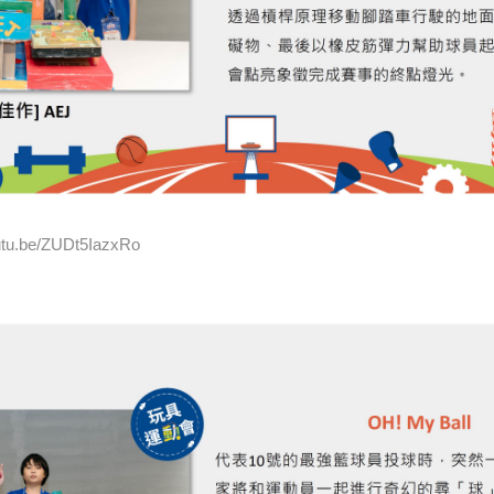
u.be/ZUDt5IazxRo