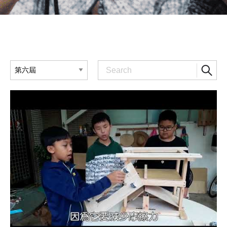
觀看作品影片