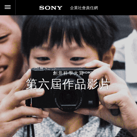
企業社會責任網
創意科學大賞
第六屆作品影片