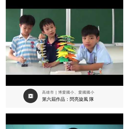
觀看作品影片
高雄市 | 博愛國小、愛國國小
第六屆作品：閃亮旋風 隊
觀看作品影片